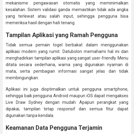
mekanisme pengawasan otomatis yang meminimalkan
kesalahan. Sistem validasi ganda memastikan tidak ada angka
yang terlewat atau salah input, sehingga pengguna bisa
memeriksa hasil dengan hati tenang.
Tampilan Aplikasi yang Ramah Pengguna
Tidak semua pemain togel berbakat dalam menggunakan
aplikasi modern yang rumit. Datubolon memahami hal ini dan
menghadirkan tampilan aplikasi yang sangat user-friendly. Menu
ditata secara sederhana, warna yang digunakan nyaman di
mata, serta pembagian informasi sangat jelas dan tidak
membingungkan.
Aplikasi ini juga dioptimalkan untuk pengguna smartphone,
sehingga baik pengguna Android maupun iOS dapat mengakses
Live Draw Sydney dengan mudah. Apapun perangkat yang
dipakai, tampilan tetap responsif dan semua fitur dapat
digunakan tanpa kendala.
Keamanan Data Pengguna Terjamin