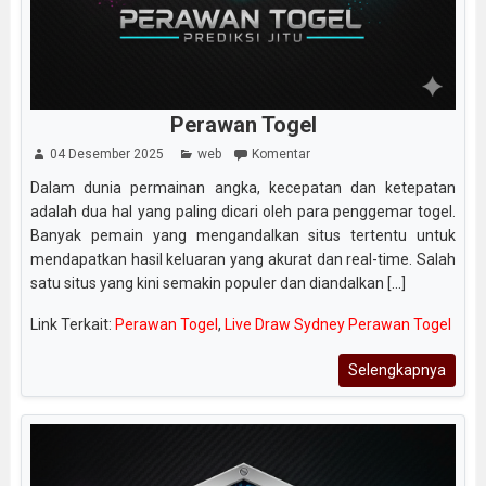
Perawan Togel
04 Desember 2025
web
Komentar
Dalam dunia permainan angka, kecepatan dan ketepatan
adalah dua hal yang paling dicari oleh para penggemar togel.
Banyak pemain yang mengandalkan situs tertentu untuk
mendapatkan hasil keluaran yang akurat dan real-time. Salah
satu situs yang kini semakin populer dan diandalkan [...]
Link Terkait:
Perawan Togel
,
Live Draw Sydney Perawan Togel
Selengkapnya