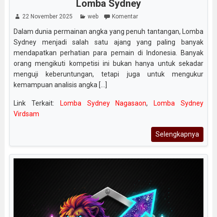
Lomba Sydney
22 November 2025
web
Komentar
Dalam dunia permainan angka yang penuh tantangan, Lomba
Sydney menjadi salah satu ajang yang paling banyak
mendapatkan perhatian para pemain di Indonesia. Banyak
orang mengikuti kompetisi ini bukan hanya untuk sekadar
menguji keberuntungan, tetapi juga untuk mengukur
kemampuan analisis angka [...]
Link Terkait:
Lomba Sydney Nagasaon
,
Lomba Sydney
Virdsam
Selengkapnya