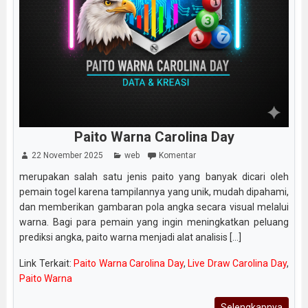
Paito Warna Carolina Day
22 November 2025
web
Komentar
merupakan salah satu jenis paito yang banyak dicari oleh
pemain togel karena tampilannya yang unik, mudah dipahami,
dan memberikan gambaran pola angka secara visual melalui
warna. Bagi para pemain yang ingin meningkatkan peluang
prediksi angka, paito warna menjadi alat analisis [...]
Link Terkait:
Paito Warna Carolina Day
,
Live Draw Carolina Day
,
Paito Warna
Selengkapnya