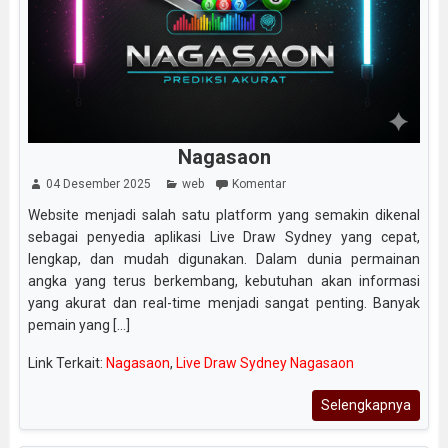
Nagasaon
04 Desember 2025
web
Komentar
Website menjadi salah satu platform yang semakin dikenal
sebagai penyedia aplikasi Live Draw Sydney yang cepat,
lengkap, dan mudah digunakan. Dalam dunia permainan
angka yang terus berkembang, kebutuhan akan informasi
yang akurat dan real-time menjadi sangat penting. Banyak
pemain yang [...]
Link Terkait:
Nagasaon
,
Live Draw Sydney Nagasaon
Selengkapnya