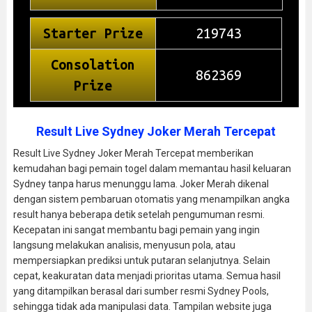
Result Live Sydney Joker Merah Tercepat
Result Live Sydney Joker Merah Tercepat memberikan
kemudahan bagi pemain togel dalam memantau hasil keluaran
Sydney tanpa harus menunggu lama. Joker Merah dikenal
dengan sistem pembaruan otomatis yang menampilkan angka
result hanya beberapa detik setelah pengumuman resmi.
Kecepatan ini sangat membantu bagi pemain yang ingin
langsung melakukan analisis, menyusun pola, atau
mempersiapkan prediksi untuk putaran selanjutnya. Selain
cepat, keakuratan data menjadi prioritas utama. Semua hasil
yang ditampilkan berasal dari sumber resmi Sydney Pools,
sehingga tidak ada manipulasi data. Tampilan website juga