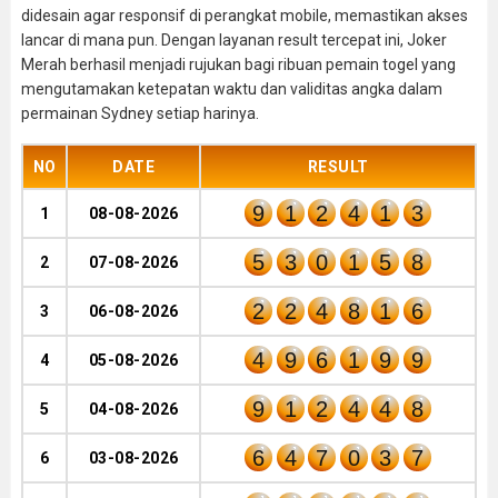
didesain agar responsif di perangkat mobile, memastikan akses
lancar di mana pun. Dengan layanan result tercepat ini, Joker
Merah berhasil menjadi rujukan bagi ribuan pemain togel yang
mengutamakan ketepatan waktu dan validitas angka dalam
permainan Sydney setiap harinya.
NO
DATE
RESULT
9
1
2
4
1
3
1
08-08-2026
5
3
0
1
5
8
2
07-08-2026
2
2
4
8
1
6
3
06-08-2026
4
9
6
1
9
9
4
05-08-2026
9
1
2
4
4
8
5
04-08-2026
6
4
7
0
3
7
6
03-08-2026