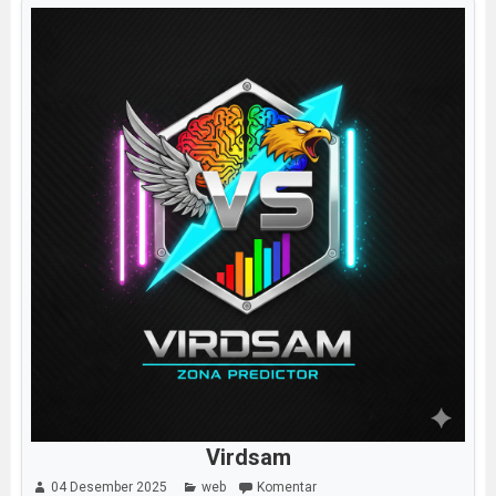
Virdsam
04 Desember 2025
web
Komentar