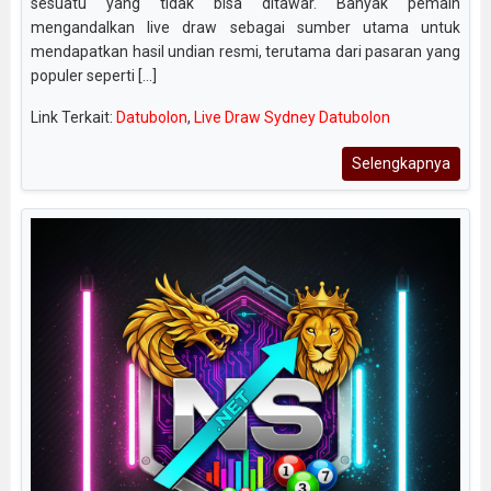
sesuatu yang tidak bisa ditawar. Banyak pemain
mengandalkan live draw sebagai sumber utama untuk
mendapatkan hasil undian resmi, terutama dari pasaran yang
populer seperti [...]
Link Terkait:
Datubolon
,
Live Draw Sydney Datubolon
Selengkapnya