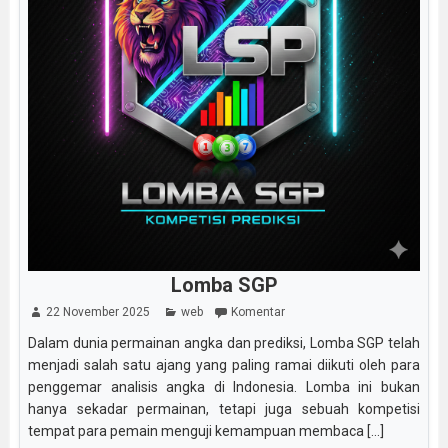
Lomba SGP
22 November 2025
web
Komentar
Dalam dunia permainan angka dan prediksi, Lomba SGP telah
menjadi salah satu ajang yang paling ramai diikuti oleh para
penggemar analisis angka di Indonesia. Lomba ini bukan
hanya sekadar permainan, tetapi juga sebuah kompetisi
tempat para pemain menguji kemampuan membaca [...]