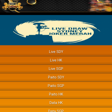
Live SDY
Live HK
Live SGP
Paito SDY
Paito SGP
Paito HK
Data HK
Data SGP