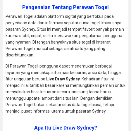
Pengenalan Tentang Perawan Togel
Perawan Togel adalah platform digital yang berfokus pada
penyediaan data dan informasi seputar dunia togel, khususnya
pasaran Sydney. Situs ini menjadi tempat favorit banyak pemain
karena stabil, cepat, serta menawarkan pengalaman pengguna
yang nyaman. Di tengah banyaknya situs togel di internet,
Perawan Togel muncul sebagai salah satu yang paling
diperhitungkan.
Di Perawan Togel, pengguna dapat menemukan berbagai
layanan yang mencakup informasi keluaran, arsip data, hingga
fitur unggulan berupa
Live Draw Sydney
. Kehadiran fitur ini
menjadi nilai tambah besar karena memungkinkan pemain untuk
menyaksikan hasil keluaran secara langsung tanpa harus
menunggu update lambat dari situs lain. Dengan demikian,
Perawan Togel bukan sekadar situs data togel biasa, tetapi
menjadi pusat informasi utama untuk pasaran Sydney.
Apa Itu Live Draw Sydney?