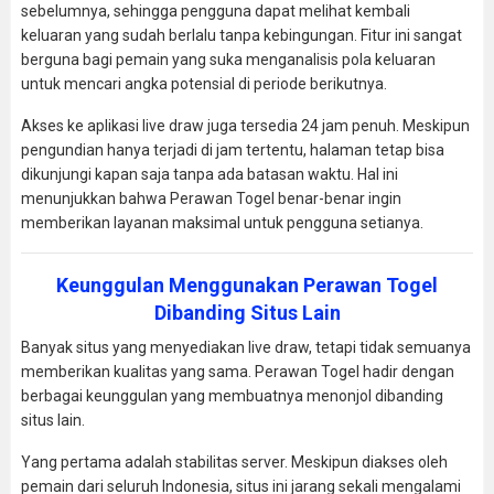
sebelumnya, sehingga pengguna dapat melihat kembali
keluaran yang sudah berlalu tanpa kebingungan. Fitur ini sangat
berguna bagi pemain yang suka menganalisis pola keluaran
untuk mencari angka potensial di periode berikutnya.
Akses ke aplikasi live draw juga tersedia 24 jam penuh. Meskipun
pengundian hanya terjadi di jam tertentu, halaman tetap bisa
dikunjungi kapan saja tanpa ada batasan waktu. Hal ini
menunjukkan bahwa Perawan Togel benar-benar ingin
memberikan layanan maksimal untuk pengguna setianya.
Keunggulan Menggunakan Perawan Togel
Dibanding Situs Lain
Banyak situs yang menyediakan live draw, tetapi tidak semuanya
memberikan kualitas yang sama. Perawan Togel hadir dengan
berbagai keunggulan yang membuatnya menonjol dibanding
situs lain.
Yang pertama adalah stabilitas server. Meskipun diakses oleh
pemain dari seluruh Indonesia, situs ini jarang sekali mengalami