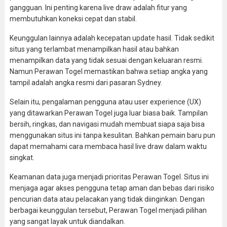
gangguan. Ini penting karena live draw adalah fitur yang
membutuhkan koneksi cepat dan stabil.
Keunggulan lainnya adalah kecepatan update hasil. Tidak sedikit
situs yang terlambat menampilkan hasil atau bahkan
menampilkan data yang tidak sesuai dengan keluaran resmi.
Namun Perawan Togel memastikan bahwa setiap angka yang
tampil adalah angka resmi dari pasaran Sydney.
Selain itu, pengalaman pengguna atau user experience (UX)
yang ditawarkan Perawan Togel juga luar biasa baik. Tampilan
bersih, ringkas, dan navigasi mudah membuat siapa saja bisa
menggunakan situs ini tanpa kesulitan. Bahkan pemain baru pun
dapat memahami cara membaca hasil live draw dalam waktu
singkat.
Keamanan data juga menjadi prioritas Perawan Togel. Situs ini
menjaga agar akses pengguna tetap aman dan bebas dari risiko
pencurian data atau pelacakan yang tidak diinginkan. Dengan
berbagai keunggulan tersebut, Perawan Togel menjadi pilihan
yang sangat layak untuk diandalkan.