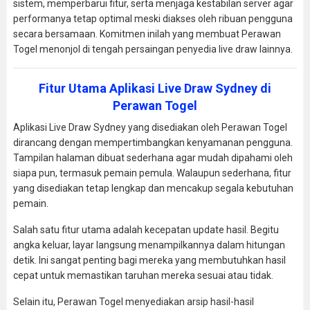
sistem, memperbarui fitur, serta menjaga kestabilan server agar
performanya tetap optimal meski diakses oleh ribuan pengguna
secara bersamaan. Komitmen inilah yang membuat Perawan
Togel menonjol di tengah persaingan penyedia live draw lainnya.
Fitur Utama Aplikasi Live Draw Sydney di
Perawan Togel
Aplikasi Live Draw Sydney yang disediakan oleh Perawan Togel
dirancang dengan mempertimbangkan kenyamanan pengguna.
Tampilan halaman dibuat sederhana agar mudah dipahami oleh
siapa pun, termasuk pemain pemula. Walaupun sederhana, fitur
yang disediakan tetap lengkap dan mencakup segala kebutuhan
pemain.
Salah satu fitur utama adalah kecepatan update hasil. Begitu
angka keluar, layar langsung menampilkannya dalam hitungan
detik. Ini sangat penting bagi mereka yang membutuhkan hasil
cepat untuk memastikan taruhan mereka sesuai atau tidak.
Selain itu, Perawan Togel menyediakan arsip hasil-hasil