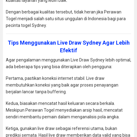
kualitas layanan yang lebih baik.
Dengan berbagai kualitas tersebut, tidak heran jika Perawan
Togel menjadi salah satu situs unggulan di Indonesia bagi para
pecinta togel Sydney.
Tips Menggunakan Live Draw Sydney Agar Lebih
Efektif
Agar pengalaman menggunakan Live Draw Sydney lebih optimal,
ada beberapa tips yang bisa diterapkan oleh pengguna:
Pertama, pastikan koneksi internet stabil. Live draw
membutuhkan koneksi yang baik agar proses penayangan
berjalan lancar tanpa buffering.
Kedua, biasakan mencatat hasil keluaran secara berkala.
Meskipun Perawan Togel menyediakan arsip hasil, mencatat
sendiri membantu pemain dalam menganalisis pola angka.
Ketiga, gunakan live draw sebagai referensi utama, bukan
prediksi semata. Hasil live draw memberikan data valid yang bisa