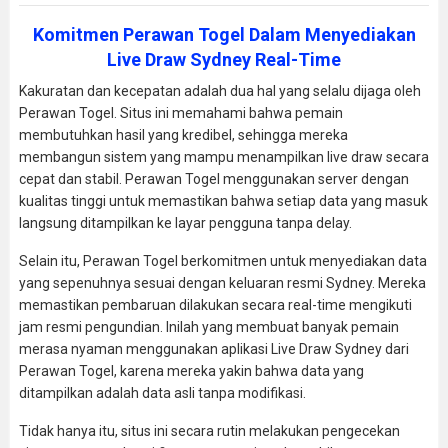
Komitmen Perawan Togel Dalam Menyediakan
Live Draw Sydney Real-Time
Kakuratan dan kecepatan adalah dua hal yang selalu dijaga oleh
Perawan Togel. Situs ini memahami bahwa pemain
membutuhkan hasil yang kredibel, sehingga mereka
membangun sistem yang mampu menampilkan live draw secara
cepat dan stabil. Perawan Togel menggunakan server dengan
kualitas tinggi untuk memastikan bahwa setiap data yang masuk
langsung ditampilkan ke layar pengguna tanpa delay.
Selain itu, Perawan Togel berkomitmen untuk menyediakan data
yang sepenuhnya sesuai dengan keluaran resmi Sydney. Mereka
memastikan pembaruan dilakukan secara real-time mengikuti
jam resmi pengundian. Inilah yang membuat banyak pemain
merasa nyaman menggunakan aplikasi Live Draw Sydney dari
Perawan Togel, karena mereka yakin bahwa data yang
ditampilkan adalah data asli tanpa modifikasi.
Tidak hanya itu, situs ini secara rutin melakukan pengecekan