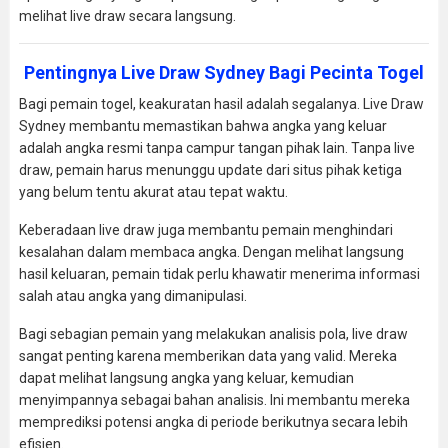
melihat live draw secara langsung.
Pentingnya Live Draw Sydney Bagi Pecinta Togel
Bagi pemain togel, keakuratan hasil adalah segalanya. Live Draw
Sydney membantu memastikan bahwa angka yang keluar
adalah angka resmi tanpa campur tangan pihak lain. Tanpa live
draw, pemain harus menunggu update dari situs pihak ketiga
yang belum tentu akurat atau tepat waktu.
Keberadaan live draw juga membantu pemain menghindari
kesalahan dalam membaca angka. Dengan melihat langsung
hasil keluaran, pemain tidak perlu khawatir menerima informasi
salah atau angka yang dimanipulasi.
Bagi sebagian pemain yang melakukan analisis pola, live draw
sangat penting karena memberikan data yang valid. Mereka
dapat melihat langsung angka yang keluar, kemudian
menyimpannya sebagai bahan analisis. Ini membantu mereka
memprediksi potensi angka di periode berikutnya secara lebih
efisien.