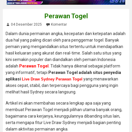
Perawan Togel
04 Desember 2025
Komentar
Dalam dunia permainan angka, kecepatan dan ketepatan adalah
dua hal yang paling dicari oleh para penggemar togel. Banyak
pemain yang mengandalkan situs tertentu untuk mendapatkan
hasil keluaran yang akurat dan real-time. Salah satu situs yang
kini semakin populer dan diandalkan oleh pemain Indonesia
adalah
Perawan Togel
. Tidak hanya dikenal sebagai platform
yang informatif, tetapi
Perawan Togel adalah situs penyedia
aplikasi
yang menawarkan
Live Draw Sydney Perawan Togel
akses cepat, stabil, dan terpercaya bagi pengguna yang ingin
melihat hasil Sydney secara langsung.
Artikel ini akan membahas secara lengkap apa saja yang
membuat Perawan Togel menjadi pilihan utama banyak orang,
bagaimana cara kerjanya, keunggulannya dibanding situs lain,
serta mengapa fitur Live Draw Sydney menjadi bagian penting
dalam aktivitas permainan angka.